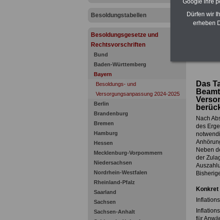
Google ihre 
Dürfen wir I
Besoldungstabellen
erheben D
Besoldungsgesetze und
Rechtsvorschriften
Bund
Baden-Württemberg
Bayern
Das Ta
Besoldungs- und
Beamte
Versorgungsanpassung 2024-2025
Verso
Berlin
berück
Brandenburg
Nach Abs
Bremen
des Erge
Hamburg
notwendi
Anhörung
Hessen
Neben de
Mecklenburg-Vorpommern
der Zula
Niedersachsen
Auszahlu
Nordrhein-Westfalen
Bisherig
Rheinland-Pfalz
Konkret 
Saarland
Inflatio
Sachsen
Inflatio
Sachsen-Anhalt
für Anwä