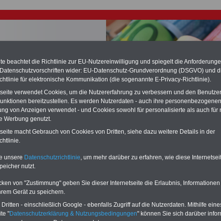
e beachtet die Richtlinie zur EU-Nutzereinwilligung und spiegelt die Anforderung
 Datenschutzvorschriften wider: EU-Datenschutz-Grundverordnung (DSGVO) und d
chtlinie für elektronische Kommunikation (die sogenannte E-Privacy-Richtlinie).
chste Reha - Recherchieren Sie mit dem "führenden" Klinikverzeichnis
tseite verwendet Cookies, um die Nutzererfahrung zu verbessern und den Benutze
führende Klinikverzeichnis
rund um die Beihilfe" gibt ihnen Orientierung
unktionen bereitzustellen. Es werden Nutzerdaten - auch ihre personenbezogenen
 Suche nach der geeigneten Klinik für Ihre nächsten Reha. Sie können auch
ung von Anzeigen verwendet - und Cookies sowohl für personalisierte als auch für 
dikationen von A bis Z
suchen. Beamtinnen und Beamte finden zudem
te Werbung genutzt.
hafte Angebote nach Gesundheitswochen..
tseite macht Gebrauch von Cookies von Dritten, siehe dazu weitere Details in der
htlinie.
: Tarifergebnis wird zeitgleich und systemgerecht auf den
te unsere
Datenschutzrichtlinie
, um mehr darüber zu erfahren, wie diese Internetse
enbereich übertragen 2024-2025
peicher nutzt.
O
nline
S
ervic
e
für 10 Euro
cken von "Zustimmung" geben Sie dieser Internetseite die Erlaubnis, Informationen
Für nur 10,00 Euro bei einer Laufzeit
hrem Gerät zu speichern.
von 12 Monaten bleiben Sie in den
ritten - einschließlich Google - ebenfalls Zugriff auf die Nutzerdaten. Mithilfe eine
wichtigsten Fragen zum Öffentlichen
te "
Datenschutzerklärung & Nutzungsbedingungen
" können Sie sich darüber infor
Dienst auf dem Laufenden: auch ein