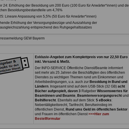
 24: Erhöhung der Besoldung um 200 Euro (100 Euro für Anwärter*innen) und de
hen Besoldungsbestandteile um 4,76%
25: Lineare Anpassung von 5,5% (50 Euro für Anwärter*innen)
hende Erhöhung der Versorgungsbezüge und Auszahlung der
nsausgleichszahlung entsprechend des Ruhgegehaltssatzes
 Pressemeldung GEW Bayerm
Exklusiv-Angebot zum Komplettpreis von nur 22,50 Euro
inkl. Versand & MwSt.
Der INFO-SERVICE Öffentliche Dienst/Beamte informiert
seit mehr als 25 Jahren die Beschäftigten des öffentlichen
Dienstes zu wichtigen Themen rund um Einkommen und
Arbeitsbedingungen, u.a. auch zur
Besoldung in Bund und
Ländern
. Insgesamt sind auf dem USB-Stick (32 GB)
acht
Bücher aufgespielt, davon 3
Ratgeber
Wissenswertes für
Beamtinnen und Beamte
,
Beamtenversorgungsrecht
und
Beihilferecht
. Ebenfalls auf dem Stick:
5 eBooks
:
Nebentätigkeitsrecht, Tarifrecht, Berufseinstieg im
öffentlichen Dienst,
Rund ums Geld im öffentlichen Sektor
und Frauen im öffentlichen Dienst
>>>Hier zum
Bestellformular