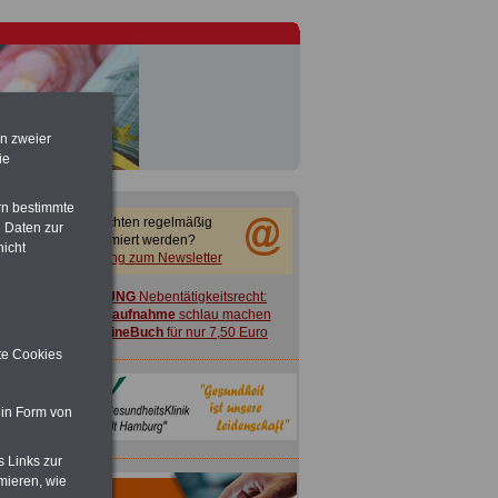
en zweier
ie
rn bestimmte
Sie möchten regelmäßig
 Daten zur
informiert werden?
nicht
Anmeldung zum Newsletter
ACHTUNG
Nebentätigkeitsrecht:
vor Jobaufnahme
schlau machen
>>>
OnlineBuch
für nur 7,50 Euro
ite Cookies
 in Form von
s Links zur
mieren, wie