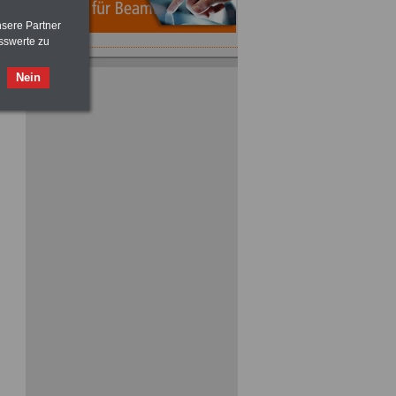
nsere Partner
sswerte zu
ACHTUNG
Nebentätigkeitsrecht:
Nein
vor Jobaufnahme
schlau machen
>>>
OnlineBuch
für nur 7,50 Euro