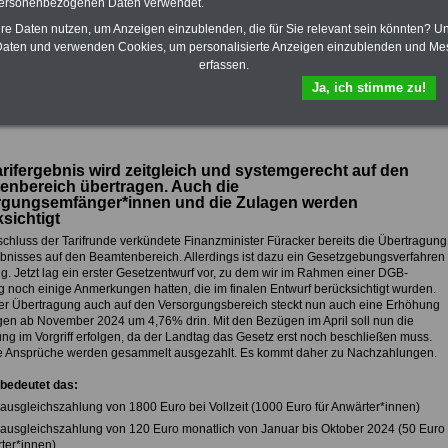
personenbezogenen Daten verwendet.
eBook zum Berufseinstieg in den
öffentlichen Dienst ist enthalten. Der
hre Daten nutzen, um Anzeigen einzublenden, die für Sie relevant sein könnten? U
OnlineService bietet 10 Bücher und
aten und verwenden Cookies, um personalisierte Anzeigen einzublenden und Me
eBooks zum herunterladen, lesen
erfassen.
und ausdrucken
>>>zur Bestellung
Ja, ich stimme zu!
rifergebnis wird zeitgleich und systemgerecht auf den
nbereich übertragen. Auch die
rgungsemfänger*innen und die Zulagen werden
sichtigt
chluss der Tarifrunde verkündete Finanzminister Füracker bereits die Übertragung
bnisses auf den Beamtenbereich. Allerdings ist dazu ein Gesetzgebungsverfahren
g. Jetzt lag ein erster Gesetzentwurf vor, zu dem wir im Rahmen einer DGB-
 noch einige Anmerkungen hatten, die im finalen Entwurf berücksichtigt wurden.
r Übertragung auch auf den Versorgungsbereich steckt nun auch eine Erhöhung
gen ab November 2024 um 4,76% drin. Mit den Bezügen im April soll nun die
ng im Vorgriff erfolgen, da der Landtag das Gesetz erst noch beschließen muss.
e Ansprüche werden gesammelt ausgezahlt. Es kommt daher zu Nachzahlungen.
bedeutet das:
nsausgleichszahlung von 1800 Euro bei Vollzeit (1000 Euro für Anwärter*innen)
nsausgleichszahlung von 120 Euro monatlich von Januar bis Oktober 2024 (50 Euro
rter*innen)