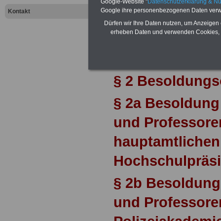
Google-Website "
Datenschutzerklärung & N
Google ihre personenbezogenen Daten verw
Kontakt
§ 1a Gleichste
Dürfen wir Ihre Daten nutzen, um Anzeigen 
erheben Daten und verwenden Cookies, 
Eingetragenen
Lebenspartners
§ 2 Besoldung
§ 2a Besoldung
und Professore
hauptamtlichen 
Hochschulpräsi
§ 2b Besoldung
und Professore