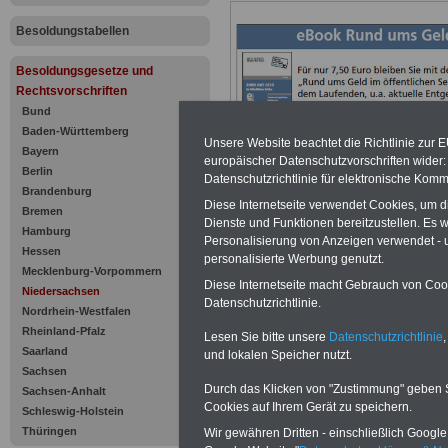
Besoldungstabellen
Besoldungsgesetze und
Rechtsvorschriften
Bund
Baden-Württemberg
Unsere Website beachtet die Richtlinie zur 
Bayern
europäischer Datenschutzvorschriften wide
Berlin
Datenschutzrichtlinie für elektronische Komm
Brandenburg
Diese Internetseite verwendet Cookies, um 
Bremen
Niedersäch
Dienste und Funktionen bereitzustellen. Es
Hamburg
Personalisierung von Anzeigen verwendet - un
Hessen
Besoldungs
personalisierte Werbung genutzt.
Mecklenburg-Vorpommern
Diese Internetseite macht Gebrauch von Cooki
Niedersachsen
(NBesG)
Datenschutzrichtlinie.
Nordrhein-Westfalen
Rheinland-Pfalz
Lesen Sie bitte unsere
Datenschutzrichtlinie
,
Stand: 26. Mai 2
Saarland
und lokalen Speicher nutzt.
Sachsen
Durch das Klicken von "Zustimmung" geben Sie
Inhaltsübersich
Sachsen-Anhalt
Cookies auf Ihrem Gerät zu speichern.
Schleswig-Holstein
Thüringen
Wir gewähren Dritten - einschließlich Google -
§ 1 Geltungsbe