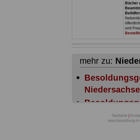
Bücher a
Beamtin
Beihilfe
Nebentäti
öffentli
und Frau
Bestellf
mehr zu:
Niede
Besoldungsg
Niedersachse
Besoldungsg
Niedersachse
Startseite
|
Konta
www.besoldung-in
Besoldungsg