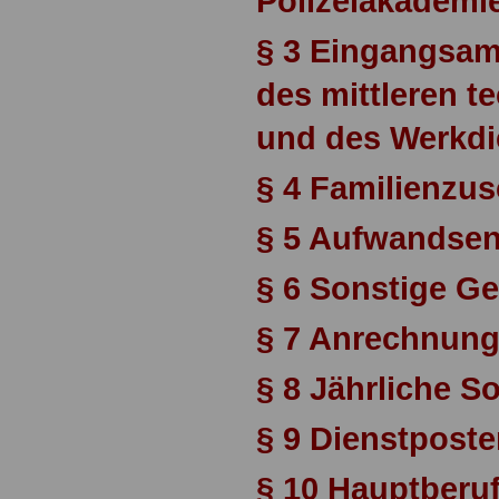
Polizeiakademi
§ 3 Eingangsam
des mittleren t
und des Werkdi
§ 4 Familienzu
§ 5 Aufwandse
§ 6 Sonstige 
§ 7 Anrechnun
§ 8 Jährliche 
§ 9 Dienstpost
§ 10 Hauptberuf