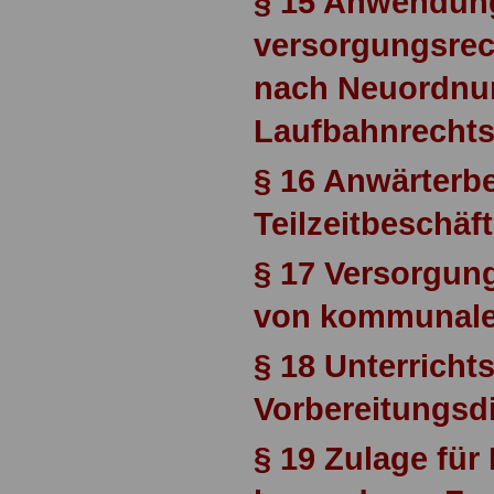
§ 15 Anwendun
versorgungsrech
nach Neuordnu
Laufbahnrecht
§ 16 Anwärterb
Teilzeitbeschäf
§ 17 Versorgun
von kommunale
§ 18 Unterricht
Vorbereitungsd
§ 19 Zulage für 