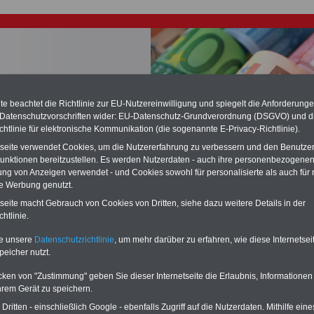
e beachtet die Richtlinie zur EU-Nutzereinwilligung und spiegelt die Anforderung
 Datenschutzvorschriften wider: EU-Datenschutz-Grundverordnung (DSGVO) und d
chste Reha - Recherchieren Sie mit dem "führenden" Klinikverzeichnis
chtlinie für elektronische Kommunikation (die sogenannte E-Privacy-Richtlinie).
führende Klinikverzeichnis
rund um die Beihilfe" gibt ihnen Orientierung
tseite verwendet Cookies, um die Nutzererfahrung zu verbessern und den Benutze
 Suche nach der geeigneten Klinik für Ihre nächsten Reha. Sie können auch
dikationen von A bis Z
suchen. Beamtinnen und Beamte finden zudem
unktionen bereitzustellen. Es werden Nutzerdaten - auch ihre personenbezogenen
hafte Angebote nach Gesundheitswochen..
ung von Anzeigen verwendet - und Cookies sowohl für personalisierte als auch für 
te Werbung genutzt.
tseite macht Gebrauch von Cookies von Dritten, siehe dazu weitere Details in der
dungsgesetz des Landes Mecklenburg-Vorpommern
htlinie.
te unsere
Datenschutzrichtlinie
, um mehr darüber zu erfahren, wie diese Internetse
O
nline
S
ervic
e
für 10 Euro
peicher nutzt.
Für nur 10,00 Euro bei einer Laufzeit
von 12 Monaten bleiben Sie in den
cken von "Zustimmung" geben Sie dieser Internetseite die Erlaubnis, Informationen
wichtigsten Fragen zum Öffentlichen
hrem Gerät zu speichern.
Dienst auf dem Laufenden: auch ein
eBook zum Berufseinstieg in den
ritten - einschließlich Google - ebenfalls Zugriff auf die Nutzerdaten. Mithilfe eine