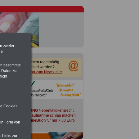
en zweier
ie
Sie möchten regelmäßig
rn bestimmte
informiert werden?
 Daten zur
Anmeldung zum Newsletter
nicht
ite Cookies
ACHTUNG
Nebentätigkeitsrecht:
vor Jobaufnahme
schlau machen
>>>
OnlineBuch
für nur 7,50 Euro
 in Form von
s Links zur