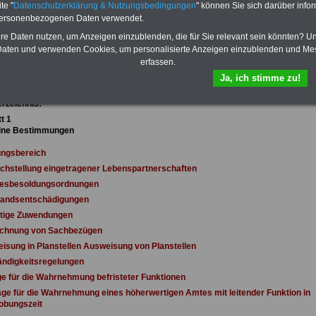
öffentlichen Dienst ist enthalten. Der
te "
Datenschutzerklärung & Nutzungsbedingungen
" können Sie sich darüber infor
OnlineService bietet 10 Bücher und
personenbezogenen Daten verwendet.
eBooks zum herunterladen, lesen
und ausdrucken
>>>zur Bestellung
hre Daten nutzen, um Anzeigen einzublenden, die für Sie relevant sein könnten? U
aten und verwenden Cookies, um personalisierte Anzeigen einzublenden und Me
erfassen.
dungsgesetz für das Land Mecklenburg-Vorpommern
Ja, ich stimme zu!
 Juli 2011
erzeichnis:
t 1
ine Bestimmungen
ungsbereich
ichstellung eingetragener Lebenspartnerschaften
desbesoldungsordnungen
wandsentschädigungen
stige Zuwendungen
echnung von Sachbezügen
eisung in Planstellen Ausweisung von Planstellen
ändigkeitsregelungen
ge für die Wahrnehmung befristeter Funktionen
age für die Wahrnehmung eines höherwertigen Amtes mit leitender Funktion in
obungszeit