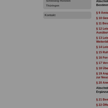
Schleswig-Holstein
Abschnit
Bestimm
Thüringen
§ 9 Ämt
Kontakt
§ 10 Ge
§ 11 Be
§ 12 Lei
Ausübun
§ 13 Lei
Weiterb
§ 14 Le
§ 15 Ruh
§ 16 For
§ 17 Ve
§ 18 Üb
§ 19 Anp
zur Neu
§ 20 Anw
Abschnit
Ergänzu
§ 21 Be
§ 22 Öff