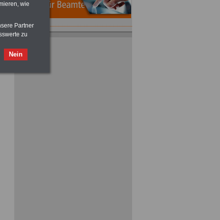
mieren, wie
nsere Partner
sswerte zu
Nein
ACHTUNG
Nebentätigkeitsrecht:
vor Jobaufnahme
schlau machen
>>>
OnlineBuch
für nur 7,50 Euro