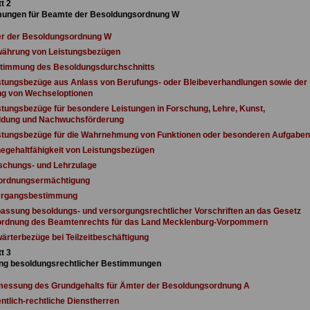
t 2
ungen für Beamte der Besoldungsordnung W
er der Besoldungsordnung W
währung von Leistungsbezügen
stimmung des Besoldungsdurchschnitts
stungsbezüge aus Anlass von Berufungs- oder Bleibeverhandlungen sowie der
g von Wechseloptionen
stungsbezüge für besondere Leistungen in Forschung, Lehre, Kunst,
ildung und Nachwuchsförderung
istungsbezüge für die Wahrnehmung von Funktionen oder besonderen Aufgaben
egehaltfähigkeit von Leistungsbezügen
schungs- und Lehrzulage
rordnungsermächtigung
ergangsbestimmung
assung besoldungs- und versorgungsrechtlicher Vorschriften an das Gesetz
ordnung des Beamtenrechts für das Land Mecklenburg-Vorpommern
ärterbezüge bei Teilzeitbeschäftigung
t 3
ng besoldungsrechtlicher Bestimmungen
messung des Grundgehalts für Ämter der Besoldungsordnung A
entlich-rechtliche Dienstherren