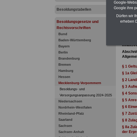
Google-Websi
Google ihre 
Besoldungstabellen
Dürfen wir I
erheben D
Besoldungsgesetze und
Rechtsvorschriften
Besol
Bund
Stand: 4.
Baden-Württemberg
Inhaltsv
Bayern
Abschnit
Berlin
Allgeme
Brandenburg
Bremen
§ 1 Gelt
Hamburg
§ 1a Gle
Hessen
§ 2 Lan
Mecklenburg-Vorpommern
§ 3 Auf
Besoldungs- und
§ 4 Son
Versorgungsanpassung 2024-2025
§ 5 Anr
Niedersachsen
§ 6 Einw
Nordrhein-Westfalen
§ 7 Zust
Rheinland-Pfalz
Saarland
§ 8 Zula
Sachsen
§ 8a Zul
der Erpr
Sachsen-Anhalt