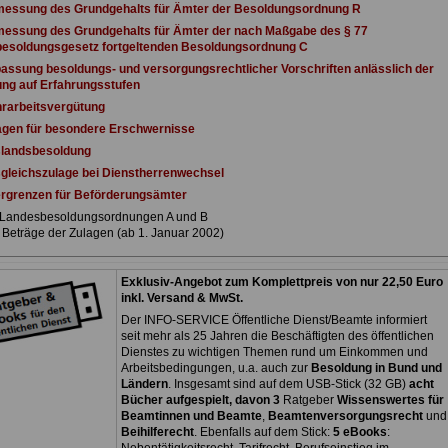
messung des Grundgehalts für Ämter der Besoldungsordnung R
messung des Grundgehalts für Ämter der nach Maßgabe des § 77
esoldungsgesetz fortgeltenden Besoldungsordnung C
assung besoldungs- und versorgungsrechtlicher Vorschriften anlässlich der
ng auf Erfahrungsstufen
rarbeitsvergütung
agen für besondere Erschwernisse
slandsbesoldung
gleichszulage bei Dienstherrenwechsel
ergrenzen für Beförderungsämter
 Landesbesoldungsordnungen A und B
I Beträge der Zulagen (ab 1. Januar 2002)
Exklusiv-Angebot zum Komplettpreis von nur 22,50 Euro
inkl. Versand & MwSt.
Der INFO-SERVICE Öffentliche Dienst/Beamte informiert
seit mehr als 25 Jahren die Beschäftigten des öffentlichen
Dienstes zu wichtigen Themen rund um Einkommen und
Arbeitsbedingungen, u.a. auch zur
Besoldung in Bund und
Ländern
. Insgesamt sind auf dem USB-Stick (32 GB)
acht
Bücher aufgespielt, davon 3
Ratgeber
Wissenswertes für
Beamtinnen und Beamte
,
Beamtenversorgungsrecht
und
Beihilferecht
. Ebenfalls auf dem Stick:
5 eBooks
: