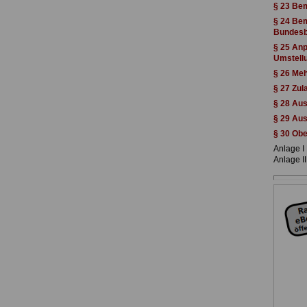
§ 23 Be
§ 24 Be
Bundesb
§ 25 Anp
Umstellu
§ 26 Meh
§ 27 Zul
§ 28 Au
§ 29 Aus
§ 30 Ob
Anlage I
Anlage I