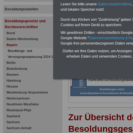
101 Sachbe
Lesen Sie bitte unsere
Datenschutzrichtlinie
,
Besoldungstabellen
sonstige L
und lokalen Speicher nutzt.
Durch das Klicken von "Zustimmung" geben Sie
Besoldungsgesetze und
Arbeitnehm
Cookies auf Ihrem Gerät zu speichern.
Rechtsvorschriften
Wir gewähren Dritten - einschließlich Google -
Bund
Arbeitnehm
Google-Website "
Datenschutzerklärung & N
Baden-Württemberg
Google ihre personenbezogenen Daten verw
Bayern
Besoldungs- und
Dürfen wir Ihre Daten nutzen, um Anzeigen 
erheben Daten und verwenden Cookies, 
Versorgungsanpassung 2024-2025
Berlin
Brandenburg
Bremen
Hamburg
Hessen
Mecklenburg-Vorpommern
Niedersachsen
Nordrhein-Westfalen
Rheinland-Pfalz
Zur Übersicht d
Saarland
Sachsen
Besoldungsges
Sachsen-Anhalt