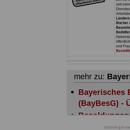
seit meh
Dienste
Arbeitsb
Ländern
Bücher a
Beamtin
Beihilfe
Nebentäti
öffentli
und Frau
Bestellf
mehr zu:
Bayer
Bayerisches 
(BayBesG) - Ü
Besoldungsg
Bayern: Anla
Startseite
|
Konta