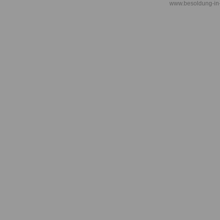
www.besoldung-in
Besoldungsg
Bayern: Anla
Besoldungsg
Bayern: Artik
Besoldungsg
Bayern: Artik
Besoldung
Besoldungsg
Bayern: Artik
Besoldung
Besoldungsg