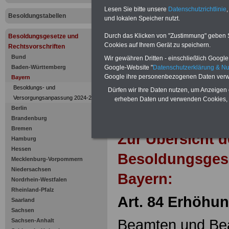
Erhöhungsb
Lesen Sie bitte unsere
Datenschutzrichtlinie
,
Besoldungstabellen
und lokalen Speicher nutzt.
Durch das Klicken von "Zustimmung" geben Sie
Besoldungsgesetze und
Cookies auf Ihrem Gerät zu speichern.
Rechtsvorschriften
Bund
Wir gewähren Dritten - einschließlich Google -
Baden-Württemberg
Google-Website "
Datenschutzerklärung & N
Google ihre personenbezogenen Daten verw
Bayern
Besoldungs- und
Dürfen wir Ihre Daten nutzen, um Anzeigen 
Versorgungsanpassung 2024-2025
erheben Daten und verwenden Cookies, 
Berlin
Brandenburg
Bremen
Zur Übersicht d
Hamburg
Hessen
Besoldungsges
Mecklenburg-Vorpommern
Niedersachsen
Bayern:
Nordrhein-Westfalen
Rheinland-Pfalz
Art. 84 Erhöhu
Saarland
Sachsen
Beamten und Be
Sachsen-Anhalt