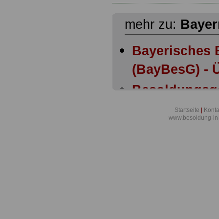
mehr zu:
Bayer
Bayerisches 
(BayBesG) - Ü
Besoldungsg
Bayern: Anla
Startseite
|
Konta
www.besoldung-in
Besoldungsg
Bayern: Anla
Besoldungsg
Bayern: Artik
Besoldungsg