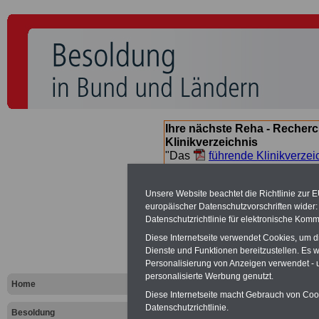
Ihre nächste Reha - Recherc
Klinikverzeichnis
"Das
führende Klinikverzei
Orientierung bei der Suche nac
nächsten Reha. Sie können a
Unsere Website beachtet die Richtlinie zur 
suchen. Beamtinnen und Beamt
europäischer Datenschutzvorschriften wide
Angebote nach Gesundheitsw
Datenschutzrichtlinie für elektronische Komm
Diese Internetseite verwendet Cookies, um 
Dienste und Funktionen bereitzustellen. Es
Besoldungs
Personalisierung von Anzeigen verwendet - un
personalisierte Werbung genutzt.
Landes Baye
Home
Diese Internetseite macht Gebrauch von Cooki
Datenschutzrichtlinie.
Besoldung