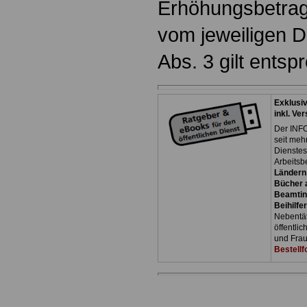
Erhöhungsbetrag 
vom jeweiligen Di
Abs. 3 gilt entsp
Exklusi
inkl. Ve
Der INFO
seit meh
Dienste
Arbeitsb
Ländern
Bücher a
Beamtin
Beihilfe
Nebentäti
öffentli
und Frau
Bestellf